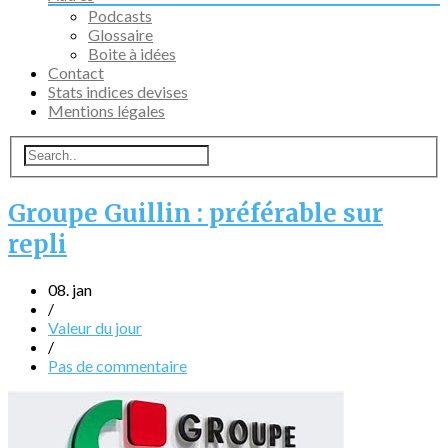
Podcasts
Glossaire
Boite à idées
Contact
Stats indices devises
Mentions légales
Groupe Guillin : préférable sur
repli
08. jan
/
Valeur du jour
/
Pas de commentaire