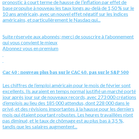
pronostic à court terme de hausse de l’inflation par effet de
base propulse à nouveau les taux longs au-delà de 1,50 % sur le
10 ans américain, avec un nouvel effet négatif sur les indices
américains, et particulièrement le Nasdaq qui...
Suite réservée aux abonnés; merci de souscrire à l'abonnement
qui vous convient le mieux
Abonnez vous en premium
Cac 40 : nouveau plus bas sur le CAC 40, pas sur le S&P 500
Les chiffres de l’emploi américain pour le mois de février sont
excellents. Ils auraient en temps normal justifié un marché porté
jour après jour sur de nouveaux records, avec 273 000 créations
d’emplois au lieu des 185 000 attendus, dont 228 000 dans le
privé, et des révisions importantes à la hausse pour les derniers
mois qui étaient pourtant robustes. Les heures travaillées n’ont
pas diminué, et le taux de chômage est au plus bas à 3,5 %,
tandis que les salaires augmentent...