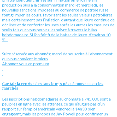
production puis à la consommation mardi et mercredi, les
nouvelles sanctions imposées au commerce de pétrole russe
font grimper les cours, favorisant les seules valeurs pétrolières,
mais certainement pas l’inflation, d’autant que l’euro continue de
décliner et de conforter les unes après les autres les cassures de
seuils tels que vous pouvez les suivre à travers le bilan
hebdomadaire. Si l’on fait fi de la baisse de l’euro, d’environ 10
%...
Suite réservée aux abonnés; merci de souscrire à l'abonnement
qui vous convient le mieux
Abonnez vous en premium
Cac 40 : la reprise des taux longs pèse à nouveau sur les
marchés
Les inscriptions hebdomadaires au chômage à 745.000 sont à
peu près en ligne avec les attentes, ce qui n’augure pas d’un
rapport sur l’emploi américain vendredi à 14h30 bien
engageant, mais les propos de Jay Powell pour confirmer un