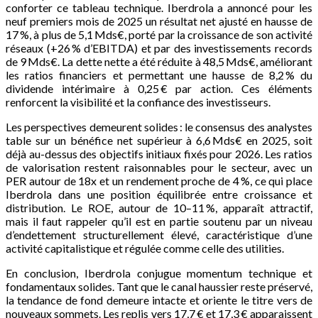
conforter ce tableau technique. Iberdrola a annoncé pour les
neuf premiers mois de 2025 un résultat net ajusté en hausse de
17 %, à plus de 5,1 Mds€, porté par la croissance de son activité
réseaux (+26 % d’EBITDA) et par des investissements records
de 9 Mds€. La dette nette a été réduite à 48,5 Mds€, améliorant
les ratios financiers et permettant une hausse de 8,2 % du
dividende intérimaire à 0,25 € par action. Ces éléments
renforcent la visibilité et la confiance des investisseurs.
Les perspectives demeurent solides : le consensus des analystes
table sur un bénéfice net supérieur à 6,6 Mds€ en 2025, soit
déjà au-dessus des objectifs initiaux fixés pour 2026. Les ratios
de valorisation restent raisonnables pour le secteur, avec un
PER autour de 18x et un rendement proche de 4 %, ce qui place
Iberdrola dans une position équilibrée entre croissance et
distribution. Le ROE, autour de 10–11 %, apparaît attractif,
mais il faut rappeler qu’il est en partie soutenu par un niveau
d’endettement structurellement élevé, caractéristique d’une
activité capitalistique et régulée comme celle des utilities.
En conclusion, Iberdrola conjugue momentum technique et
fondamentaux solides. Tant que le canal haussier reste préservé,
la tendance de fond demeure intacte et oriente le titre vers de
nouveaux sommets. Les replis vers 17,7 € et 17,3 € apparaissent