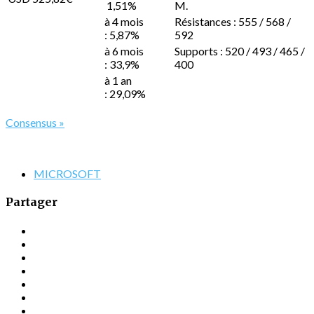
1,51%
M.
à 4 mois
Résistances : 555 / 568 /
: 5,87%
592
à 6 mois
Supports : 520 / 493 / 465 /
: 33,9%
400
à 1 an
: 29,09%
Consensus »
MICROSOFT
Partager