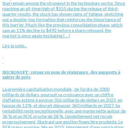
that remain among the strongest in the technology sector. Since
reaching an all-time high of $555 during the release of third-
quarter results, the stock has shown signs of fatigue, sketching
out a double-top formation that reinforces the importance of
this barrier. Much like the previous consolidation phase, which
saw an 11% decline to $492 before a sharp rebound, the
market is once again hesitating […]
Lire la suite...
MICROSOFT : retour en zone de résistance, des supports à
suivre de près
La première capitalisation mondiale , de l’ordre de 3300
milliards de dollars, poursuit sa croissance avec un chiffre
d’affaires estimé à environ 316 milliards de dollars en 2025, en
hausse de 13 %, et devrait dépasser 360 milliards en 2027. Sa
rentabilité reste exceptionnelle, avec une marge nette autour de
36 % et un ROE proche de 28 %. L’endettement net recule
progressivement, illustrant une gestion financière prudente. Le
PER prévu avoisine 34x en 2025, témoignant d’une valorisation