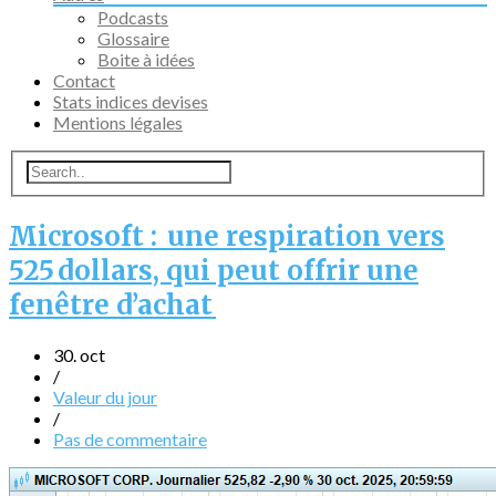
Podcasts
Glossaire
Boite à idées
Contact
Stats indices devises
Mentions légales
Microsoft : une respiration vers
525 dollars, qui peut offrir une
fenêtre d’achat
30. oct
/
Valeur du jour
/
Pas de commentaire