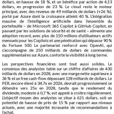
dollars, en hausse de 18 %, et un bénéfice par action de 4,13
dollars, en progression de 23 %. Le cloud reste le moteur
principal, avec des revenus de 49 milliards de dollars (+26 %),
porté par Azure dont la croissance atteint 40 %. L’intégration
massive de l’intelligence artificielle dans l’ensemble du
portefeuille – de Microsoft 365 Copilot à GitHub Copilot, en
passant par les solutions de sécurité et de santé – alimente une
adoption record, avec plus de 150 millions d’utilisateurs actifs
mensuels pour les Copilots et une pénétration qui dépasse 90 %
du Fortune 500. Le partenariat renforcé avec OpenAI, qui
s’accompagne de 250 milliards de dollars de commandes
supplémentaires sur Azure, conforte la visibilité à long terme.
Les perspectives financières sont tout aussi solides. Le
consensus des analystes table sur un chiffre d’affaires de 430
milliards de dollars en 2028, avec une marge nette supérieure à
36 % et un free cash-flow dépassant 128 milliards de dollars. Le
PER, encore élevé à 34,7x en 2026, devrait progressivement se
détendre vers 25x en 2028, tandis que le rendement du
dividende, modeste à 0,7 %, est appelé à croître régulièrement.
L’objectif moyen des analystes se situe à 621 dollars, soit un
potentiel de hausse de près de 15 % par rapport aux niveaux
actuels, avec une majorité écrasante de recommandations à
l’achat.