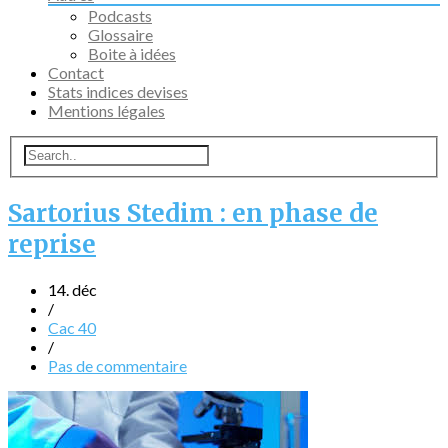
Podcasts
Glossaire
Boite à idées
Contact
Stats indices devises
Mentions légales
Sartorius Stedim : en phase de
reprise
14. déc
/
Cac 40
/
Pas de commentaire