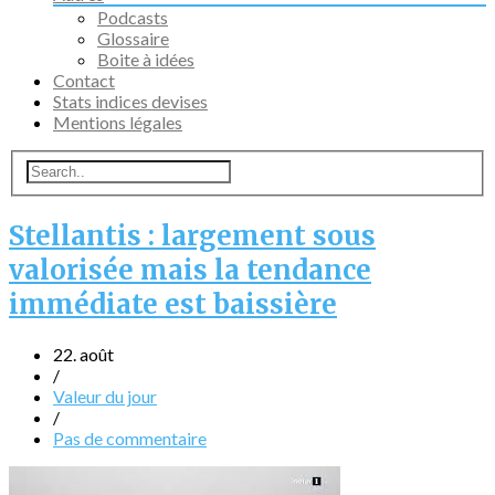
Podcasts
Glossaire
Boite à idées
Contact
Stats indices devises
Mentions légales
Stellantis : largement sous
valorisée mais la tendance
immédiate est baissière
22. août
/
Valeur du jour
/
Pas de commentaire