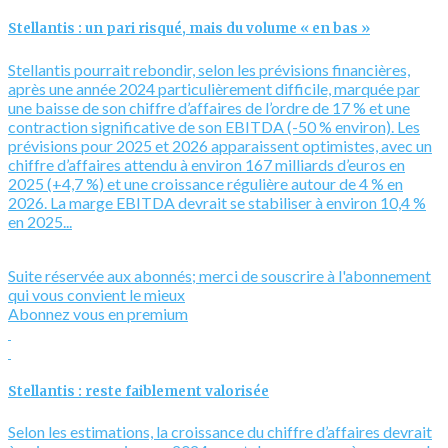
Stellantis : un pari risqué, mais du volume « en bas »
Stellantis pourrait rebondir, selon les prévisions financières,
après une année 2024 particulièrement difficile, marquée par
une baisse de son chiffre d’affaires de l’ordre de 17 % et une
contraction significative de son EBITDA (-50 % environ). Les
prévisions pour 2025 et 2026 apparaissent optimistes, avec un
chiffre d’affaires attendu à environ 167 milliards d’euros en
2025 (+4,7 %) et une croissance régulière autour de 4 % en
2026. La marge EBITDA devrait se stabiliser à environ 10,4 %
en 2025...
Suite réservée aux abonnés; merci de souscrire à l'abonnement
qui vous convient le mieux
Abonnez vous en premium
Stellantis : reste faiblement valorisée
Selon les estimations, la croissance du chiffre d’affaires devrait