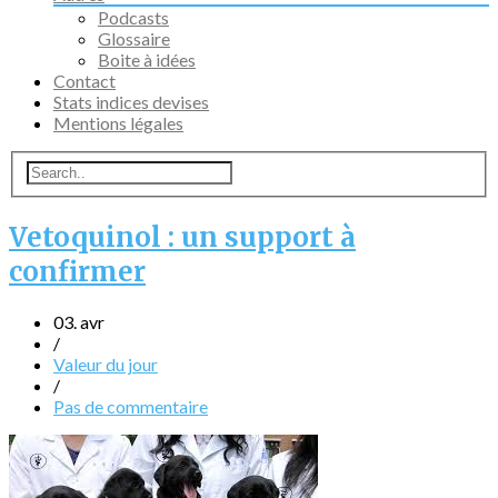
Podcasts
Glossaire
Boite à idées
Contact
Stats indices devises
Mentions légales
Vetoquinol : un support à
confirmer
03. avr
/
Valeur du jour
/
Pas de commentaire