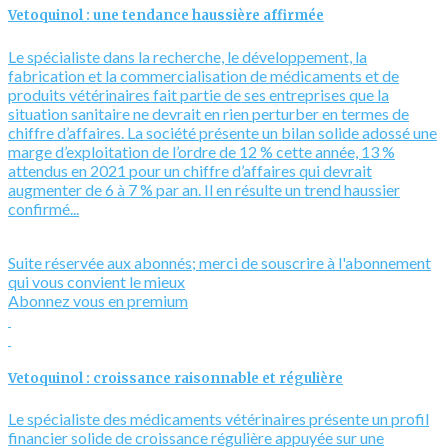
Vetoquinol : une tendance haussière affirmée
Le spécialiste dans la recherche, le développement, la
fabrication et la commercialisation de médicaments et de
produits vétérinaires fait partie de ses entreprises que la
situation sanitaire ne devrait en rien perturber en termes de
chiffre d’affaires. La société présente un bilan solide adossé une
marge d’exploitation de l’ordre de 12 % cette année, 13 %
attendus en 2021 pour un chiffre d’affaires qui devrait
augmenter de 6 à 7 % par an. Il en résulte un trend haussier
confirmé...
Suite réservée aux abonnés; merci de souscrire à l'abonnement
qui vous convient le mieux
Abonnez vous en premium
Vetoquinol : croissance raisonnable et régulière
Le spécialiste des médicaments vétérinaires présente un profil
financier solide de croissance régulière appuyée sur une