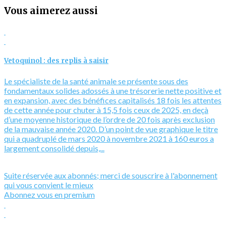
Vous aimerez aussi
Vetoquinol : des replis à saisir
Le spécialiste de la santé animale se présente sous des
fondamentaux solides adossés à une trésorerie nette positive et
en expansion, avec des bénéfices capitalisés 18 fois les attentes
de cette année pour chuter à 15,5 fois ceux de 2025, en deçà
d’une moyenne historique de l’ordre de 20 fois après exclusion
de la mauvaise année 2020. D’un point de vue graphique le titre
qui a quadruplé de mars 2020 à novembre 2021 à 160 euros a
largement consolidé depuis,...
Suite réservée aux abonnés; merci de souscrire à l'abonnement
qui vous convient le mieux
Abonnez vous en premium