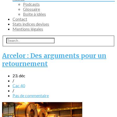
Podcasts
Glossaire
Boite à idées
Contact
Stats indices devises
Mentions légales
Arcelor : Des arguments pour un
retournement
23. déc
/
Cac 40
/
Pas de commentaire