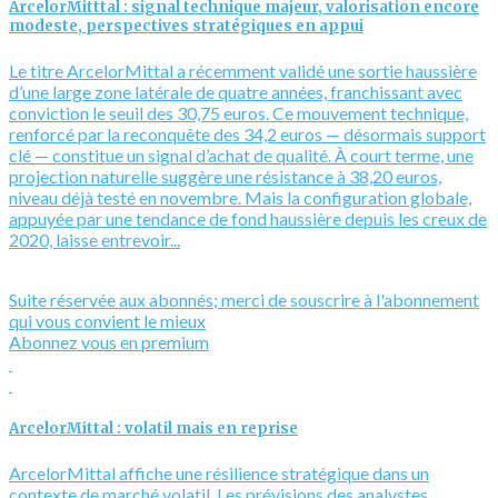
ArcelorMitttal : signal technique majeur, valorisation encore
modeste, perspectives stratégiques en appui
Le titre ArcelorMittal a récemment validé une sortie haussière
d’une large zone latérale de quatre années, franchissant avec
conviction le seuil des 30,75 euros. Ce mouvement technique,
renforcé par la reconquête des 34,2 euros — désormais support
clé — constitue un signal d’achat de qualité. À court terme, une
projection naturelle suggère une résistance à 38,20 euros,
niveau déjà testé en novembre. Mais la configuration globale,
appuyée par une tendance de fond haussière depuis les creux de
2020, laisse entrevoir...
Suite réservée aux abonnés; merci de souscrire à l'abonnement
qui vous convient le mieux
Abonnez vous en premium
ArcelorMittal : volatil mais en reprise
ArcelorMittal affiche une résilience stratégique dans un
contexte de marché volatil. Les prévisions des analystes