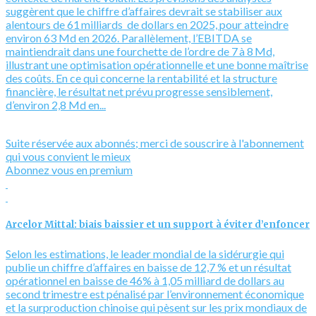
suggèrent que le chiffre d’affaires devrait se stabiliser aux
alentours de 61 milliards de dollars en 2025, pour atteindre
environ 63 Md en 2026. Parallèlement, l’EBITDA se
maintiendrait dans une fourchette de l’ordre de 7 à 8 Md,
illustrant une optimisation opérationnelle et une bonne maîtrise
des coûts. En ce qui concerne la rentabilité et la structure
financière, le résultat net prévu progresse sensiblement,
d’environ 2,8 Md en...
Suite réservée aux abonnés; merci de souscrire à l'abonnement
qui vous convient le mieux
Abonnez vous en premium
Arcelor Mittal: biais baissier et un support à éviter d’enfoncer
Selon les estimations, le leader mondial de la sidérurgie qui
publie un chiffre d’affaires en baisse de 12,7 % et un résultat
opérationnel en baisse de 46% à 1,05 milliard de dollars au
second trimestre est pénalisé par l’environnement économique
et la surproduction chinoise qui pèsent sur les prix mondiaux de