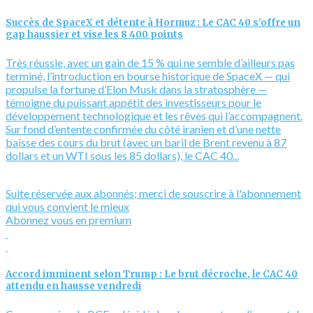
Succès de SpaceX et détente à Hormuz : Le CAC 40 s’offre un
gap haussier et vise les 8 400 points
Très réussie, avec un gain de 15 % qui ne semble d’ailleurs pas
terminé, l’introduction en bourse historique de SpaceX — qui
propulse la fortune d’Elon Musk dans la stratosphère —
témoigne du puissant appétit des investisseurs pour le
développement technologique et les rêves qui l’accompagnent.
Sur fond d’entente confirmée du côté iranien et d’une nette
baisse des cours du brut (avec un baril de Brent revenu à 87
dollars et un WTI sous les 85 dollars), le CAC 40...
Suite réservée aux abonnés; merci de souscrire à l'abonnement
qui vous convient le mieux
Abonnez vous en premium
Accord imminent selon Trump : Le brut décroche, le CAC 40
attendu en hausse vendredi