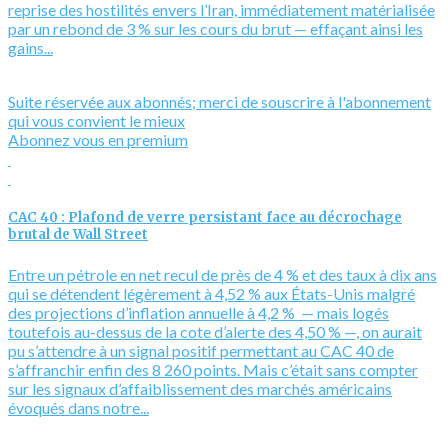
reprise des hostilités envers l’Iran, immédiatement matérialisée
par un rebond de 3 % sur les cours du brut — effaçant ainsi les
gains...
Suite réservée aux abonnés; merci de souscrire à l'abonnement
qui vous convient le mieux
Abonnez vous en premium
CAC 40 : Plafond de verre persistant face au décrochage
brutal de Wall Street
Entre un pétrole en net recul de près de 4 % et des taux à dix ans
qui se détendent légèrement à 4,52 % aux États-Unis malgré
des projections d’inflation annuelle à 4,2 % — mais logés
toutefois au-dessus de la cote d’alerte des 4,50 % —, on aurait
pu s’attendre à un signal positif permettant au CAC 40 de
s’affranchir enfin des 8 260 points. Mais c’était sans compter
sur les signaux d’affaiblissement des marchés américains
évoqués dans notre...