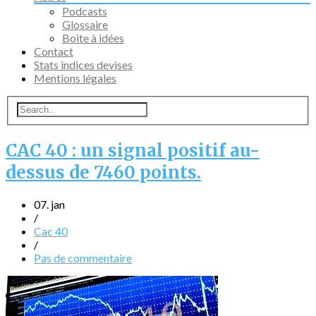
Podcasts
Glossaire
Boite à idées
Contact
Stats indices devises
Mentions légales
CAC 40 : un signal positif au-
dessus de 7460 points.
07. jan
/
Cac 40
/
Pas de commentaire