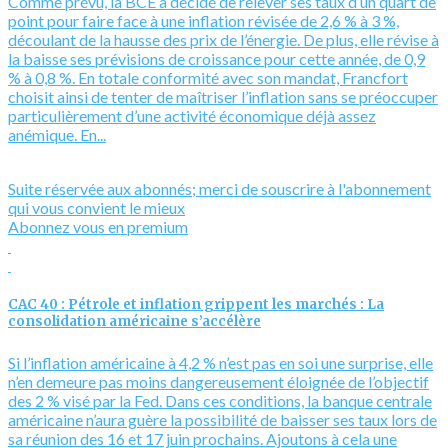
Comme prévu, la BCE a décidé de relever ses taux d’un quart de
point pour faire face à une inflation révisée de 2,6 % à 3 %,
découlant de la hausse des prix de l’énergie. De plus, elle révise à
la baisse ses prévisions de croissance pour cette année, de 0,9
% à 0,8 %. En totale conformité avec son mandat, Francfort
choisit ainsi de tenter de maîtriser l’inflation sans se préoccuper
particulièrement d’une activité économique déjà assez
anémique. En...
Suite réservée aux abonnés; merci de souscrire à l'abonnement
qui vous convient le mieux
Abonnez vous en premium
CAC 40 : Pétrole et inflation grippent les marchés : La
consolidation américaine s’accélère
Si l’inflation américaine à 4,2 % n’est pas en soi une surprise, elle
n’en demeure pas moins dangereusement éloignée de l’objectif
des 2 % visé par la Fed. Dans ces conditions, la banque centrale
américaine n’aura guère la possibilité de baisser ses taux lors de
sa réunion des 16 et 17 juin prochains. Ajoutons à cela une