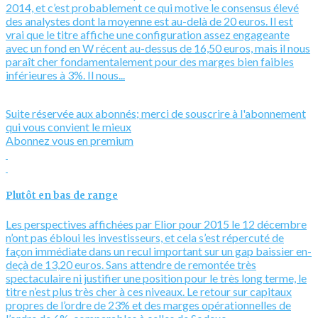
2014, et c’est probablement ce qui motive le consensus élevé
des analystes dont la moyenne est au-delà de 20 euros. Il est
vrai que le titre affiche une configuration assez engageante
avec un fond en W récent au-dessus de 16,50 euros, mais il nous
paraît cher fondamentalement pour des marges bien faibles
inférieures à 3%. Il nous...
Suite réservée aux abonnés; merci de souscrire à l'abonnement
qui vous convient le mieux
Abonnez vous en premium
Plutôt en bas de range
Les perspectives affichées par Elior pour 2015 le 12 décembre
n’ont pas ébloui les investisseurs, et cela s’est répercuté de
façon immédiate dans un recul important sur un gap baissier en-
deçà de 13,20 euros. Sans attendre de remontée très
spectaculaire ni justifier une position pour le très long terme, le
titre n’est plus très cher à ces niveaux. Le retour sur capitaux
propres de l’ordre de 23% et des marges opérationnelles de