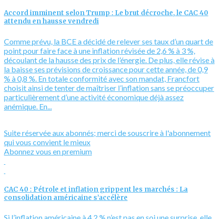
Accord imminent selon Trump : Le brut décroche, le CAC 40
attendu en hausse vendredi
Comme prévu, la BCE a décidé de relever ses taux d’un quart de
point pour faire face à une inflation révisée de 2,6 % à 3 %,
découlant de la hausse des prix de l’énergie. De plus, elle révise à
la baisse ses prévisions de croissance pour cette année, de 0,9
% à 0,8 %. En totale conformité avec son mandat, Francfort
choisit ainsi de tenter de maîtriser l’inflation sans se préoccuper
particulièrement d’une activité économique déjà assez
anémique. En...
Suite réservée aux abonnés; merci de souscrire à l'abonnement
qui vous convient le mieux
Abonnez vous en premium
CAC 40 : Pétrole et inflation grippent les marchés : La
consolidation américaine s’accélère
Si l’inflation américaine à 4,2 % n’est pas en soi une surprise, elle