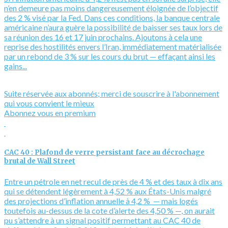
n’en demeure pas moins dangereusement éloignée de l’objectif
des 2 % visé par la Fed. Dans ces conditions, la banque centrale
américaine n’aura guère la possibilité de baisser ses taux lors de
sa réunion des 16 et 17 juin prochains. Ajoutons à cela une
reprise des hostilités envers l’Iran, immédiatement matérialisée
par un rebond de 3 % sur les cours du brut — effaçant ainsi les
gains...
Suite réservée aux abonnés; merci de souscrire à l'abonnement
qui vous convient le mieux
Abonnez vous en premium
CAC 40 : Plafond de verre persistant face au décrochage
brutal de Wall Street
Entre un pétrole en net recul de près de 4 % et des taux à dix ans
qui se détendent légèrement à 4,52 % aux États-Unis malgré
des projections d’inflation annuelle à 4,2 % — mais logés
toutefois au-dessus de la cote d’alerte des 4,50 % —, on aurait
pu s’attendre à un signal positif permettant au CAC 40 de