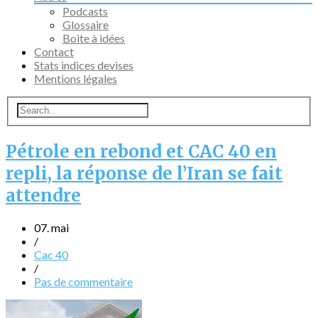
Podcasts
Glossaire
Boite à idées
Contact
Stats indices devises
Mentions légales
Pétrole en rebond et CAC 40 en
repli, la réponse de l’Iran se fait
attendre
07. mai
/
Cac 40
/
Pas de commentaire