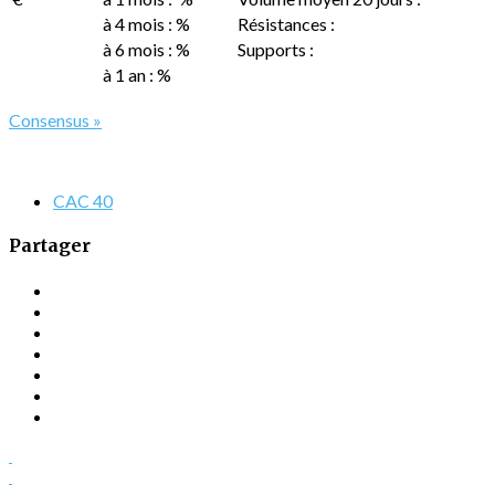
à 4 mois : %
Résistances :
à 6 mois : %
Supports :
à 1 an : %
Consensus »
CAC 40
Partager