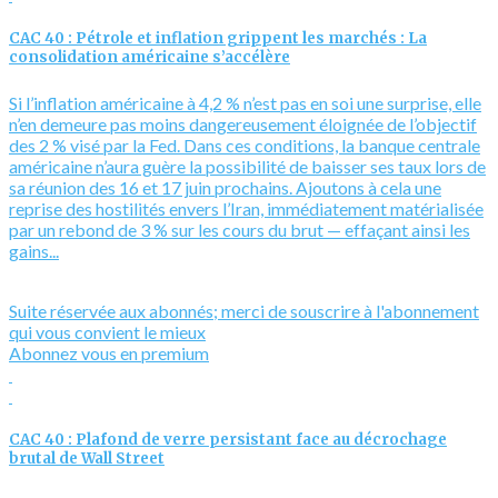
CAC 40 : Pétrole et inflation grippent les marchés : La
consolidation américaine s’accélère
Si l’inflation américaine à 4,2 % n’est pas en soi une surprise, elle
n’en demeure pas moins dangereusement éloignée de l’objectif
des 2 % visé par la Fed. Dans ces conditions, la banque centrale
américaine n’aura guère la possibilité de baisser ses taux lors de
sa réunion des 16 et 17 juin prochains. Ajoutons à cela une
reprise des hostilités envers l’Iran, immédiatement matérialisée
par un rebond de 3 % sur les cours du brut — effaçant ainsi les
gains...
Suite réservée aux abonnés; merci de souscrire à l'abonnement
qui vous convient le mieux
Abonnez vous en premium
CAC 40 : Plafond de verre persistant face au décrochage
brutal de Wall Street