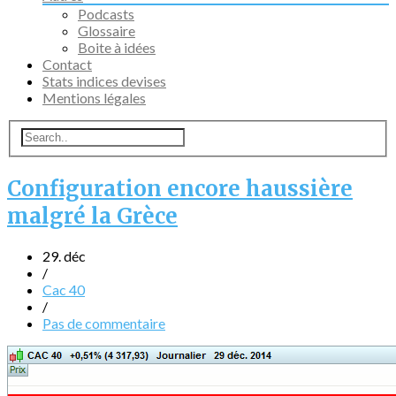
Podcasts
Glossaire
Boite à idées
Contact
Stats indices devises
Mentions légales
Configuration encore haussière
malgré la Grèce
29. déc
/
Cac 40
/
Pas de commentaire