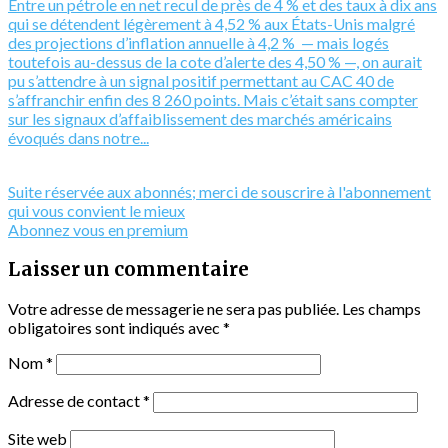
Entre un pétrole en net recul de près de 4 % et des taux à dix ans
qui se détendent légèrement à 4,52 % aux États-Unis malgré
des projections d’inflation annuelle à 4,2 % — mais logés
toutefois au-dessus de la cote d’alerte des 4,50 % —, on aurait
pu s’attendre à un signal positif permettant au CAC 40 de
s’affranchir enfin des 8 260 points. Mais c’était sans compter
sur les signaux d’affaiblissement des marchés américains
évoqués dans notre...
Suite réservée aux abonnés; merci de souscrire à l'abonnement
qui vous convient le mieux
Abonnez vous en premium
Laisser un commentaire
Votre adresse de messagerie ne sera pas publiée.
Les champs
obligatoires sont indiqués avec
*
Nom
*
Adresse de contact
*
Site web