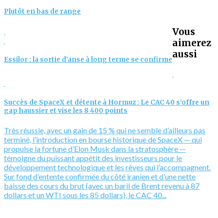
Plutôt en bas de range
Vous
aimerez
aussi
Essilor : la sortie d’anse à long terme se confirme
Succès de SpaceX et détente à Hormuz : Le CAC 40 s’offre un
gap haussier et vise les 8 400 points
Très réussie, avec un gain de 15 % qui ne semble d’ailleurs pas
terminé, l’introduction en bourse historique de SpaceX — qui
propulse la fortune d’Elon Musk dans la stratosphère —
témoigne du puissant appétit des investisseurs pour le
développement technologique et les rêves qui l’accompagnent.
Sur fond d’entente confirmée du côté iranien et d’une nette
baisse des cours du brut (avec un baril de Brent revenu à 87
dollars et un WTI sous les 85 dollars), le CAC 40...