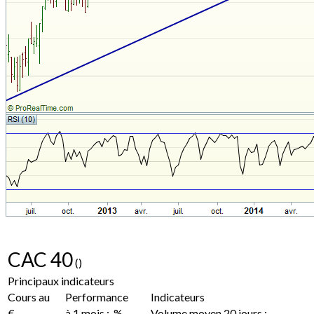
CAC 40
()
Principaux indicateurs
Cours au
Performance
Indicateurs
€
à 1 mois : %
Volume moyen 20 jours :