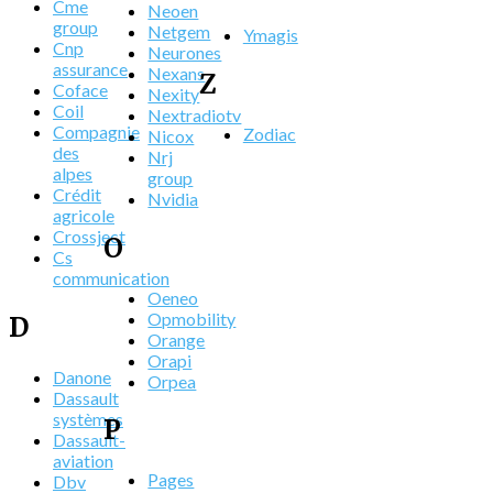
Cme
Neoen
group
Netgem
Ymagis
Cnp
Neurones
assurance
Nexans
Z
Coface
Nexity
Coil
Nextradiotv
Compagnie
Zodiac
Nicox
des
Nrj
alpes
group
Crédit
Nvidia
agricole
Crossject
O
Cs
communication
Oeneo
Opmobility
D
Orange
Orapi
Danone
Orpea
Dassault
systèmes
P
Dassault-
aviation
Pages
Dbv