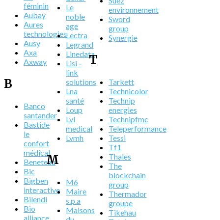
Suez
féminin
Le
environnement
Aubay
noble
Sword
Aures
age
group
technologies
Lectra
Synergie
Ausy
Legrand
Axa
Linedata
T
Axway
Lisi -
link
B
solutions
Tarkett
Lna
Technicolor
santé
Technip
Banco
Loup
energies
santander
Lvl
Technipfmc
Bastide
medical
Teleperformance
le
Lvmh
Tessi
confort
Tf1
médical
Thales
M
Beneteau
The
Bic
blockchain
Bigben
M6
group
interactive
Maire
Thermador
Bilendi
s.p.a
groupe
Bio
Maisons
Tikehau
alliance
du