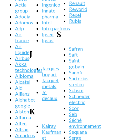
Renault
Actia
Ingenico
Reworld
group
Innate
Rexel
Adocia
pharma
Rubis
Adomos
Intel
Adp
Interparfums
S
Air
Ipsen
france
Ipsos
Air
Safran
liquide
J
Saft
Airbus
Saint
Akka
gobain
Jacques
technologies
Sanofi
bogart
Albioma
Sartorius
Jacquet
Alcatel
stedim
metals
Ald
Scbsm
Jc
Allianz
Schneider
decaux
Alphabet
electric
google
Scor
K
Alstom
Seb
Altarea
Séché
Alten
Kalray
environnement
Altran
Kaufman
Sequana
Amadeus
et
Serge