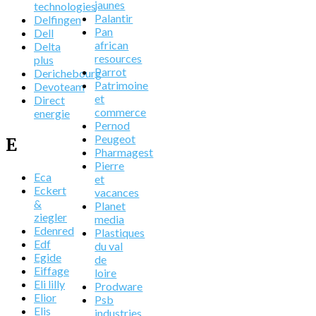
jaunes
technologies
Palantir
Delfingen
Pan
Dell
african
Delta
resources
plus
Parrot
Derichebourg
Patrimoine
Devoteam
et
Direct
commerce
energie
Pernod
Peugeot
E
Pharmagest
Pierre
Eca
et
Eckert
vacances
&
Planet
ziegler
media
Edenred
Plastiques
Edf
du val
Egide
de
Eiffage
loire
Eli lilly
Prodware
Elior
Psb
Elis
industries