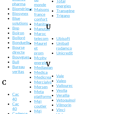
Total
pharma
monde
energies
Biomérieux
Maisons
Transgène
Biosynex
france
Trigano
Blue
confort
solutions
Manitou
U
Bnp
Manutan
Boiron
Maroc
Bolloré
telecom
Ubisoft
Bonduelle
Maurel
Unibail
Bourse
et
rodamco
directe
prom
Unicredit
Bouygues
Mcphy
Bull
energie
V
Bureau
Mediawan
veritas
Medica
Vale
Medicrea
Valeo
C
Mercialys
Vallourec
Mersen
Veolia
Meta
Cac
Verallia
platforms
40
Vetoquinol
Mgi
Cac
Vilmorin
coutier
40
Vinci
Mgi
Cadence