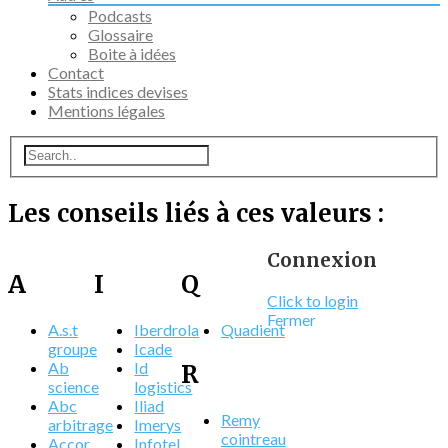
Podcasts
Glossaire
Boite à idées
Contact
Stats indices devises
Mentions légales
Les conseils liés à ces valeurs :
Connexion
A
I
Q
Click to login
Fermer
A.s.t
Iberdrola
Quadient
groupe
Icade
Ab
Id
R
science
logistics
Abc
Iliad
Remy
arbitrage
Imerys
cointreau
Accor
Infotel