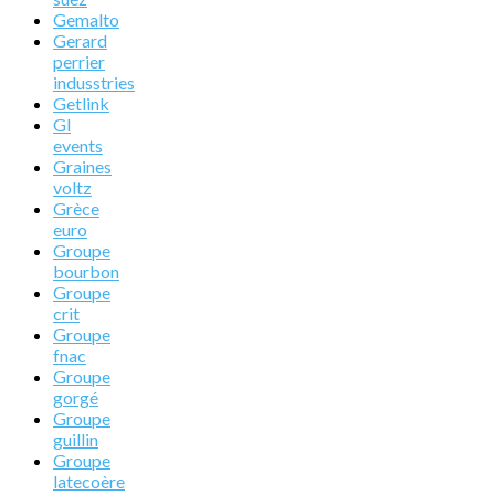
Gemalto
Gerard
perrier
indusstries
Getlink
Gl
events
Graines
voltz
Grèce
euro
Groupe
bourbon
Groupe
crit
Groupe
fnac
Groupe
gorgé
Groupe
guillin
Groupe
latecoère