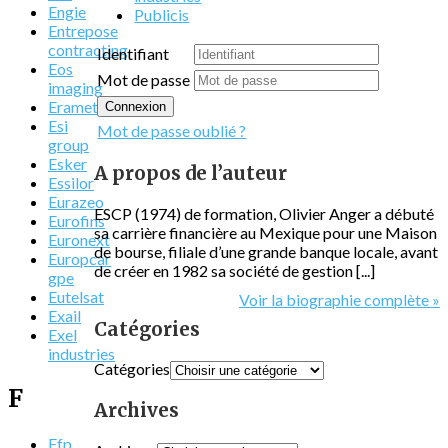
Engie
Publicis
Entrepose
contracting
Identifiant
Eos
Mot de passe
imaging
Eramet
Connexion
Esi
Mot de passe oublié ?
group
Esker
A propos de l’auteur
Essilor
Eurazeo
ESCP (1974) de formation, Olivier Anger a débuté
Eurofins
sa carrière financière au Mexique pour une Maison
Euronext
de bourse, filiale d’une grande banque locale, avant
Europcar
de créer en 1982 sa société de gestion [...]
gpe
Eutelsat
Voir la biographie complète »
Exail
Catégories
Exel
industries
Catégories
F
Archives
Ffp