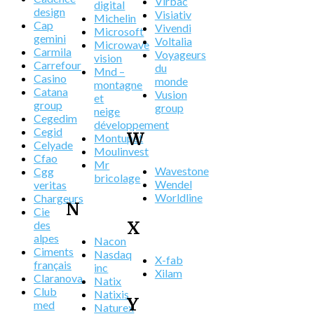
Virbac
digital
design
Visiativ
Michelin
Cap
Vivendi
Microsoft
gemini
Voltalia
Microwave
Carmila
Voyageurs
vision
Carrefour
du
Mnd –
Casino
monde
montagne
Catana
Vusion
et
group
group
neige
Cegedim
développement
Cegid
W
Montupet
Celyade
Moulinvest
Cfao
Mr
Wavestone
Cgg
bricolage
Wendel
veritas
Worldline
Chargeurs
N
Cie
X
des
alpes
Nacon
Ciments
Nasdaq
X-fab
français
inc
Xilam
Claranova
Natix
Club
Natixis
Y
med
Naturex