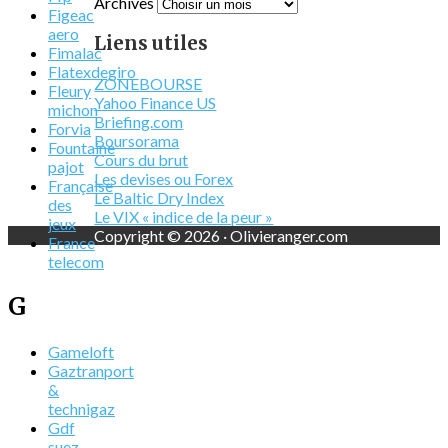
Archives
Figeac
aero
Liens utiles
Fimalac
Flatexdegiro
ZONEBOURSE
Fleury
Yahoo Finance US
michon
Briefing.com
Forvia
Boursorama
Fountaine
Cours du brut
pajot
Les devises ou Forex
Française
Le Baltic Dry Index
des
Le VIX « indice de la peur »
jeux
Copyright © 2026 · Olivieranger.com
France
telecom
G
Gameloft
Gaztranport
&
technigaz
Gdf
suez